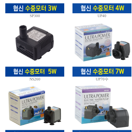
SP300
UP40
NS260
UP70수