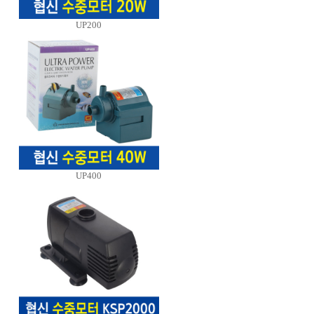
UP200
UP400