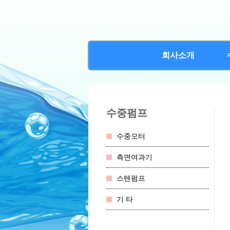
회사소개
수중펌프
수중모터
측면여과기
스텐펌프
기 타