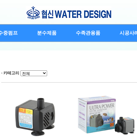
수중펌프
분수제품
수족관용품
시공사
카테고리