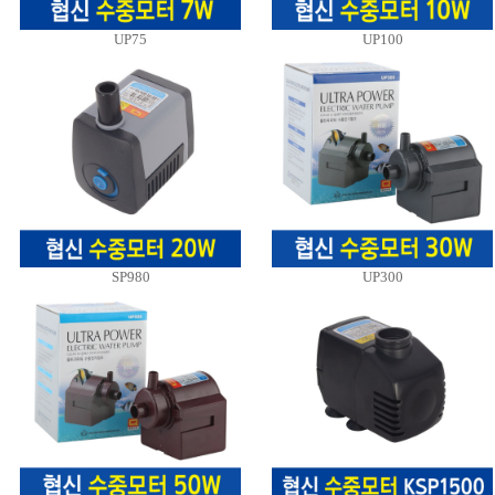
UP75
UP100
SP980
UP300